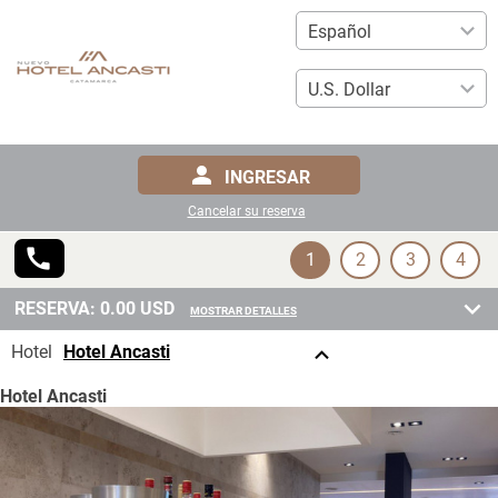
INGRESAR
Cancelar su reserva
1
2
3
4
RESERVA:
0.00
USD
MOSTRAR DETALLES
Hotel
Hotel Ancasti
Hotel Ancasti