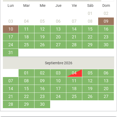
Lun
Mar
Mie
Jue
Vie
Sáb
Dom
01
02
03
04
05
06
07
08
09
10
11
12
13
14
15
16
17
18
19
20
21
22
23
24
25
26
27
28
29
30
31
Septiembre 2026
01
02
03
04
05
06
07
08
09
10
11
12
13
14
15
16
17
18
19
20
21
22
23
24
25
26
27
28
29
30