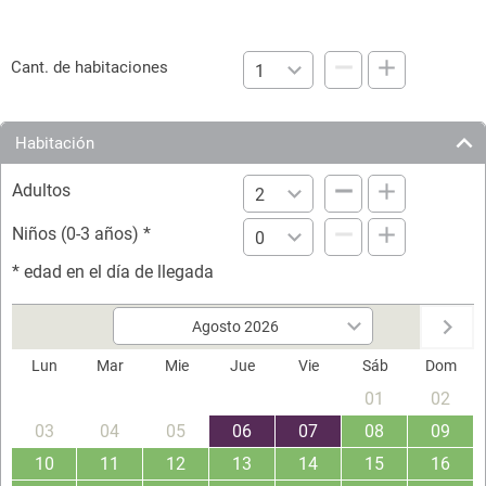
Cant. de habitaciones
Habitación
Adultos
Niños (0-3 años)
*
*
edad en el día de llegada
Lun
Mar
Mie
Jue
Vie
Sáb
Dom
01
02
03
04
05
06
07
08
09
10
11
12
13
14
15
16