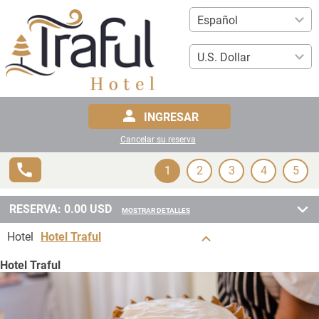
INGRESAR
Cancelar su reserva
1
2
3
4
5
RESERVA:
0.00
USD
MOSTRAR DETALLES
Hotel
Hotel Traful
Hotel Traful